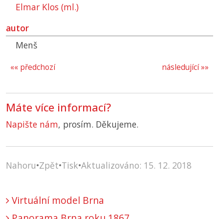
Elmar Klos (ml.)
autor
Menš
«« předchozí
následující »»
Máte více informací?
Napište nám
, prosím. Děkujeme.
Nahoru
•
Zpět
•
Tisk
•
Aktualizováno: 15. 12. 2018
Virtuální model Brna
Panorama Brna roku 1867