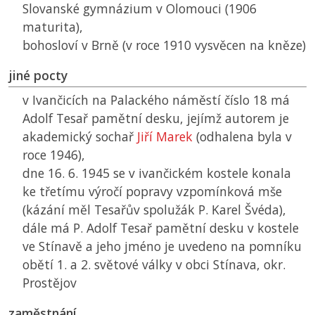
Slovanské gymnázium v Olomouci (1906
maturita),
bohosloví v Brně (v roce 1910 vysvěcen na kněze)
jiné pocty
v Ivančicích na Palackého náměstí číslo 18 má
Adolf Tesař pamětní desku, jejímž autorem je
akademický sochař
Jiří Marek
(odhalena byla v
roce 1946),
dne 16. 6. 1945 se v ivančickém kostele konala
ke třetímu výročí popravy vzpomínková mše
(kázání měl Tesařův spolužák P. Karel Švéda),
dále má P. Adolf Tesař pamětní desku v kostele
ve Stínavě a jeho jméno je uvedeno na pomníku
obětí 1. a 2. světové války v obci Stínava, okr.
Prostějov
zaměstnání