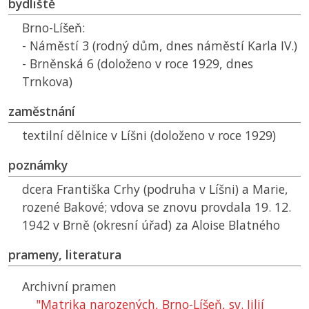
bydliště
Brno-Líšeň:
- Náměstí 3 (rodný dům, dnes náměstí Karla IV.)
- Brněnská 6 (doloženo v roce 1929, dnes
Trnkova)
zaměstnání
textilní dělnice v Líšni (doloženo v roce 1929)
poznámky
dcera Františka Crhy (podruha v Líšni) a Marie,
rozené Bakové; vdova se znovu provdala 19. 12.
1942 v Brně (okresní úřad) za Aloise Blatného
prameny, literatura
Archivní pramen
"Matrika narozených, Brno-Líšeň, sv. Jiljí