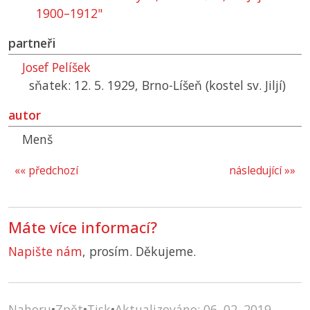
1900–1912"
partneři
Josef Pelíšek
sňatek: 12. 5. 1929, Brno-Líšeň (kostel sv. Jiljí)
autor
Menš
«« předchozí
následující »»
Máte více informací?
Napište nám
, prosím. Děkujeme.
Nahoru
•
Zpět
•
Tisk
•
Aktualizováno: 06. 02. 2019