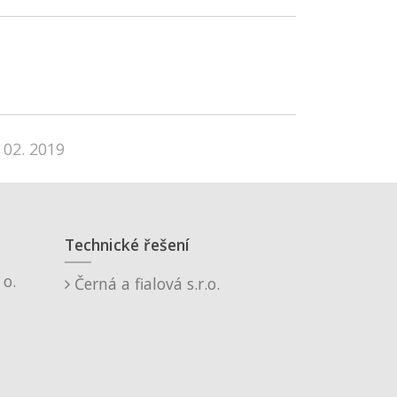
 02. 2019
Technické řešení
o.
Černá a fialová s.r.o.