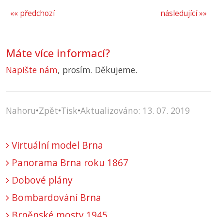
«« předchozí
následující »»
Máte více informací?
Napište nám
, prosím. Děkujeme.
Nahoru
•
Zpět
•
Tisk
•
Aktualizováno: 13. 07. 2019
Virtuální model Brna
Panorama Brna roku 1867
Dobové plány
Bombardování Brna
Brněnské mosty 1945