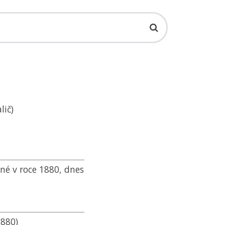
lič)
né v roce 1880, dnes
1880)