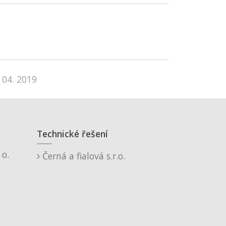
 04. 2019
Technické řešení
o.
Černá a fialová s.r.o.