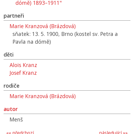
dómě) 1893–1911"
partneři
Marie Kranzová (Brázdová)
sňatek: 13. 5. 1900, Brno (kostel sv. Petra a
Pavla na dómě)
děti
Alois Kranz
Josef Kranz
rodiče
Marie Kranzová (Brázdová)
autor
Menš
«« předchozí
následující »»