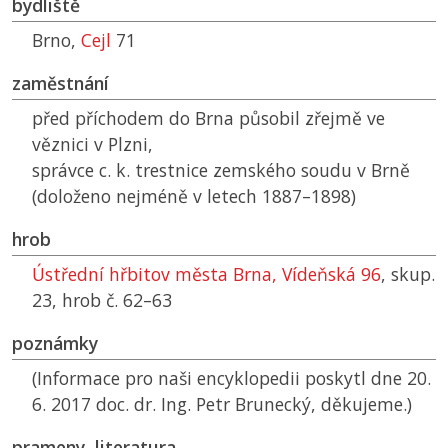
bydliště
Brno,
Cejl
71
zaměstnání
před příchodem do Brna působil zřejmě ve
věznici v Plzni,
správce c. k. trestnice zemského soudu v Brně
(doloženo nejméně v letech 1887–1898)
hrob
Ústřední hřbitov města Brna, Vídeňská 96
, skup.
23, hrob č. 62–63
poznámky
(Informace pro naši encyklopedii poskytl dne 20.
6. 2017 doc. dr. Ing. Petr Brunecký, děkujeme.)
prameny, literatura