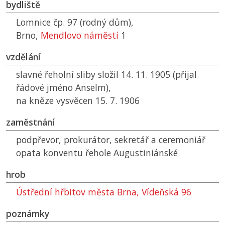
bydliště
Lomnice čp. 97 (rodný dům),
Brno,
Mendlovo náměstí
1
vzdělání
slavné řeholní sliby složil 14. 11. 1905 (přijal
řádové jméno Anselm),
na kněze vysvěcen 15. 7. 1906
zaměstnání
podpřevor, prokurátor, sekretář a ceremoniář
opata konventu řehole Augustiniánské
hrob
Ústřední hřbitov města Brna, Vídeňská 96
poznámky