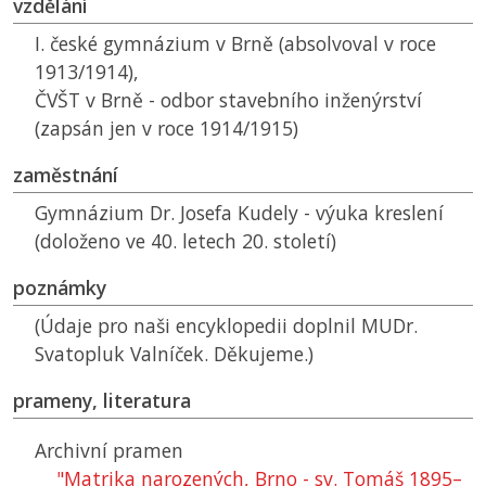
vzdělání
I. české gymnázium v Brně (absolvoval v roce
1913/1914),
ČVŠT
v Brně - odbor stavebního inženýrství
(zapsán jen v roce 1914/1915)
zaměstnání
Gymnázium Dr. Josefa Kudely - výuka kreslení
(doloženo ve 40. letech 20. století)
poznámky
(Údaje pro naši encyklopedii doplnil MUDr.
Svatopluk Valníček. Děkujeme.)
prameny, literatura
Archivní pramen
"Matrika narozených, Brno - sv. Tomáš 1895–