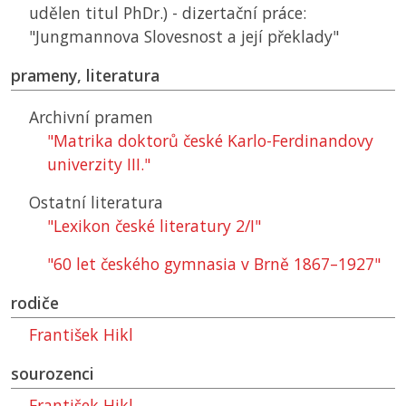
udělen titul PhDr.) - dizertační práce:
"Jungmannova Slovesnost a její překlady"
prameny, literatura
Archivní pramen
"Matrika doktorů české Karlo-Ferdinandovy
univerzity III."
Ostatní literatura
"Lexikon české literatury 2/I"
"60 let českého gymnasia v Brně 1867–1927"
rodiče
František Hikl
sourozenci
František Hikl