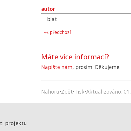
autor
blat
«« předchozí
Máte více informací?
Napište nám
, prosím. Děkujeme.
Nahoru
•
Zpět
•
Tisk
•
Aktualizováno: 01.
ti projektu