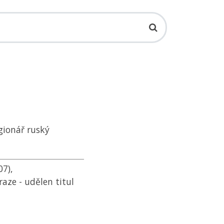
gionář ruský
7),
raze - udělen titul