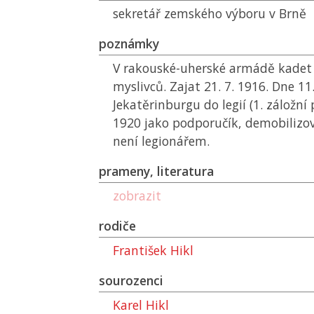
sekretář zemského výboru v Brně
poznámky
V rakouské-uherské armádě kadet 
myslivců. Zajat 21. 7. 1916. Dne 11
Jekatěrinburgu do legií (1. záložní 
1920 jako podporučík, demobilizo
není legionářem.
prameny, literatura
zobrazit
rodiče
František Hikl
sourozenci
Karel Hikl