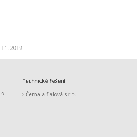
 11. 2019
Technické řešení
o.
Černá a fialová s.r.o.