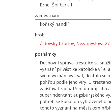
Brno, Špilberk 1
zaměstnání
koňský handlíř
hrob
Židovský hřbitov, Nezamyslova 27
poznámky
Duchovní správa trestnice se snaži
vyznání přivést ke katolické víře, 
svém vyznání vytrval, dostalo se m
pohřbu podle jeho víry. U trestanc
zajišťoval zaopatření umírajícího 
superindentant augsburgského vyz
pohřeb se konal do vyhrazeného o
tohoto vyznání na městském hřbi