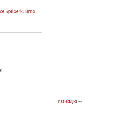
ice Špilberk, Brno
el
následující »»