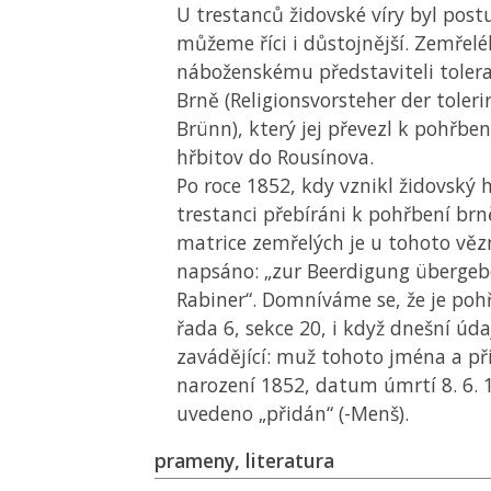
U trestanců židovské víry byl postup
můžeme říci i důstojnější. Zemřelé
náboženskému představiteli tolera
Brně (Religionsvorsteher der tolerir
Brünn), který jej převezl k pohřben
hřbitov do Rousínova.
Po roce 1852, kdy vznikl židovský h
trestanci přebíráni k pohřbení br
matrice zemřelých je u tohoto vě
napsáno: „zur Beerdigung übergeb
Rabiner“. Domníváme se, že je poh
řada 6, sekce 20, i když dnešní úd
zavádějící: muž tohoto jména a př
narození 1852, datum úmrtí 8. 6. 
uvedeno „přidán“ (-Menš).
prameny, literatura