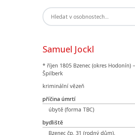
Samuel Jockl
* říjen 1805 Bzenec (okres Hodonín) –
Špilberk
kriminální vězeň
příčina úmrtí
úbytě (forma TBC)
bydliště
Bzenec čp. 31 (rodný dům),