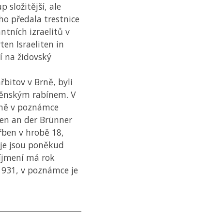
 složitější, ale
ho předala trestnice
ntních izraelitů v
ten Israeliten in
í na židovský
řbitov v Brně, byli
něnským rabínem. V
zně v poznámce
en an der Brünner
řben v hrobě 18,
aje jsou poněkud
íjmení má rok
1931, v poznámce je