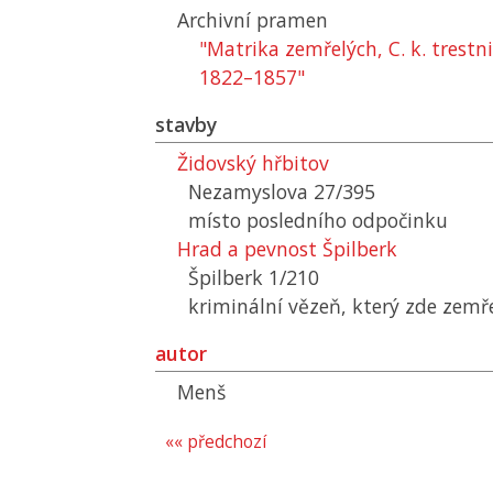
Archivní pramen
"Matrika zemřelých, C. k. trestn
1822–1857"
stavby
Židovský hřbitov
Nezamyslova 27/395
místo posledního odpočinku
Hrad a pevnost Špilberk
Špilberk 1/210
kriminální vězeň, který zde zemř
autor
Menš
«« předchozí