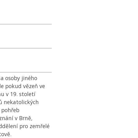
la osoby jiného
ale pokud vězeň ve
u v 19. století
ů nekatolických
a pohřeb
nání v Brně,
ddělení pro zemřelé
tově.