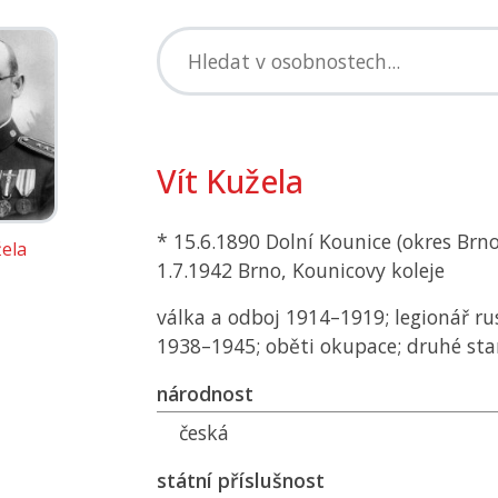
Vít Kužela
* 15.6.1890 Dolní Kounice (okres Brno
žela
1.7.1942 Brno, Kounicovy koleje
válka a odboj 1914–1919; legionář ru
1938–1945; oběti okupace; druhé st
národnost
česká
státní příslušnost