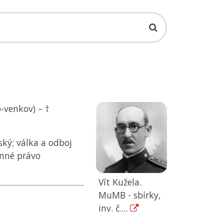
-venkov) – †
ský; válka a odboj
anné právo
Vít Kužela.
MuMB - sbírky,
inv. č....