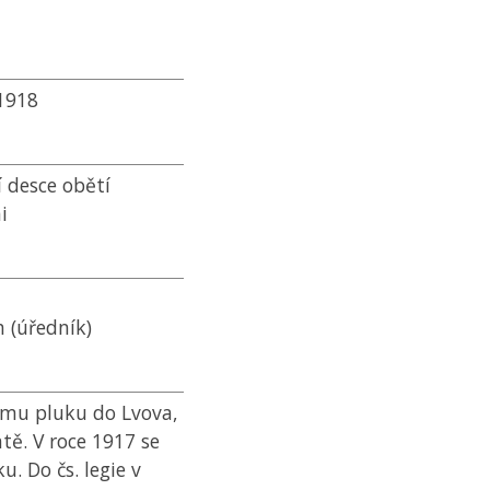
–1918
 desce obětí
i
 (úředník)
šímu pluku do Lvova,
ntě. V roce 1917 se
u. Do čs. legie v