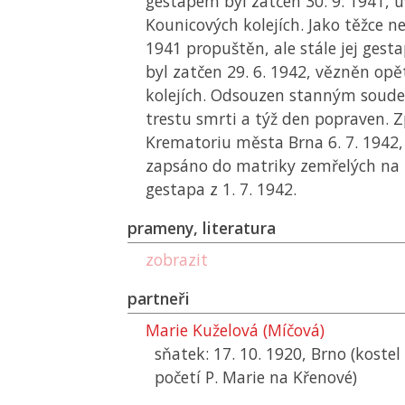
gestapem byl zatčen 30. 9. 1941, 
Kounicových kolejích. Jako těžce n
1941 propuštěn, ale stále jej gest
byl zatčen 29. 6. 1942, vězněn op
kolejích. Odsouzen stanným soude
trestu smrti a týž den popraven. 
Krematoriu města Brna 6. 7. 1942,
zapsáno do matriky zemřelých na
gestapa z 1. 7. 1942.
prameny, literatura
zobrazit
partneři
Marie Kuželová (Míčová)
sňatek: 17. 10. 1920, Brno (kost
početí P. Marie na Křenové)