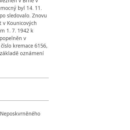
uvězněn v Brně v
emocný byl 14. 11.
apo sledovalo. Znovu
ět v Kounicových
m 1. 7. 1942 k
Zpopelněn v
 číslo kremace 6156,
 základě oznámení
el Neposkvrněného