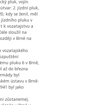
cký pluk, vojín.
útvar: 2. jízdní pluk,
20, kdy se ženil, měl
 jízdního pluku v
it k vozatajstvu a
Dále sloužil na
později v Brně na
m vozatajského
rozpuštění
kému pluku 6 v Brně,
žil až do března
armády byl
ském ústavu v Brně-
1941 byl jako
rni zůstaneme),