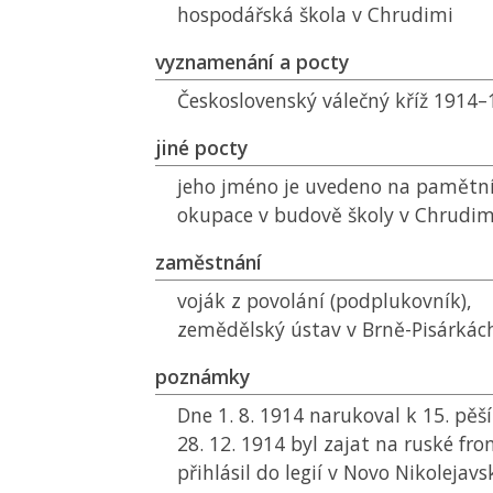
hospodářská škola v Chrudimi
vyznamenání a pocty
Československý válečný kříž 1914
jiné pocty
jeho jméno je uvedeno na pamětní
okupace v budově školy v Chrudim
zaměstnání
voják z povolání (podplukovník),
zemědělský ústav v Brně-Pisárkách
poznámky
Dne 1. 8. 1914 narukoval k 15. pě
28. 12. 1914 byl zajat na ruské fro
přihlásil do legií v Novo Nikolejavsk