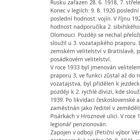
Rusku zařazen 28. 6. 1918, 7. střele
Konec v legiích: 9. 8. 1920 poslední 
poslední hodnost: vojín. V říjnu 19
hodnost nadporučíka 2. sibiřského
Olomouci. Později se nechal přelož
sloužil u 3. vozatajského praporu. 
zemském velitelství v Bratislavě, 
posádkovém velitelství.
V roce 1933 byl jmenován velitele
praporu 3, ve funkci zůstal až do 
vozatajstva, byl přidělen k jezdec
později k 2. rychlé divizi, kde slou
1939. Po likvidaci československé 
zaměstnán jako ředitel v zeměděl
Pisárkách v Hroznové ulici. V roce 
legionář penzionován.
Zapojen v odboji (Petiční výbor Vě