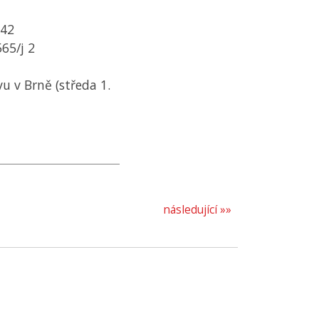
942
65/j 2
 v Brně (středa 1.
následující »»