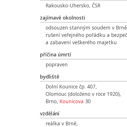
Rakousko-Uhersko,
ČSR
zajímavé okolnosti
odsouzen stanným soudem v Brně 1
rušení veřejného pořádku a bezpeč
a zabavení veškerého majetku
příčina úmrtí
popraven
bydliště
Dolní Kounice čp. 407,
Olomouc (doloženo v roce 1920),
Brno,
Kounicova
30
vzdělání
reálka v Brně,