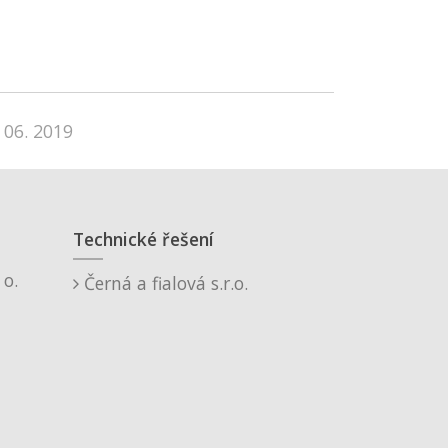
 06. 2019
Technické řešení
o.
Černá a fialová s.r.o.