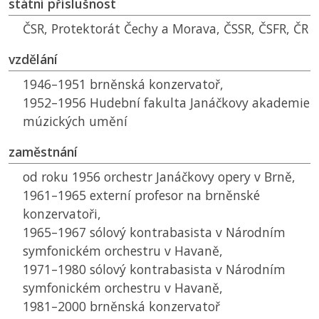
státní příslušnost
ČSR
, Protektorát Čechy a Morava,
ČSSR
,
ČSFR
,
ČR
vzdělání
1946–1951 brněnská konzervatoř,
1952–1956 Hudební fakulta Janáčkovy akademie
múzických umění
zaměstnání
od roku 1956 orchestr Janáčkovy opery v Brně,
1961–1965 externí profesor na brněnské
konzervatoři,
1965–1967 sólový kontrabasista v Národním
symfonickém orchestru v Havaně,
1971–1980 sólový kontrabasista v Národním
symfonickém orchestru v Havaně,
1981–2000 brněnská konzervatoř