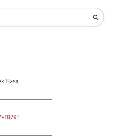
šek Hasa
7–1879"