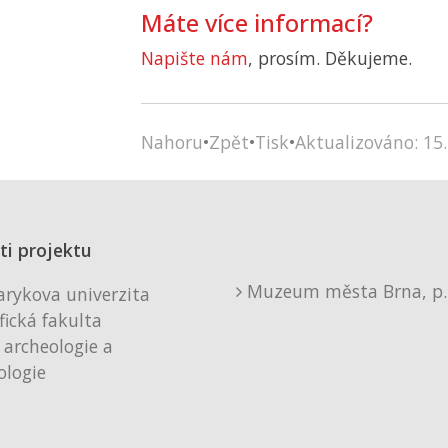
Máte více informací?
Napište nám
, prosím. Děkujeme.
Nahoru
•
Zpět
•
Tisk
•
Aktualizováno: 15.
ti projektu
Muzeum města Brna, p. 
rykova univerzita
fická fakulta
 archeologie a
logie