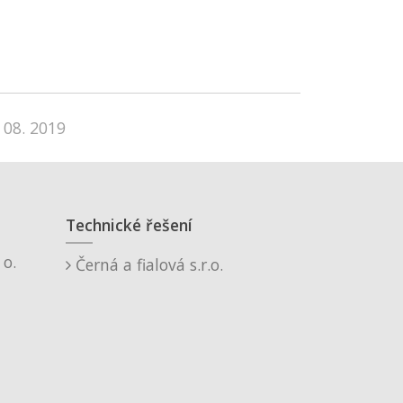
 08. 2019
Technické řešení
o.
Černá a fialová s.r.o.