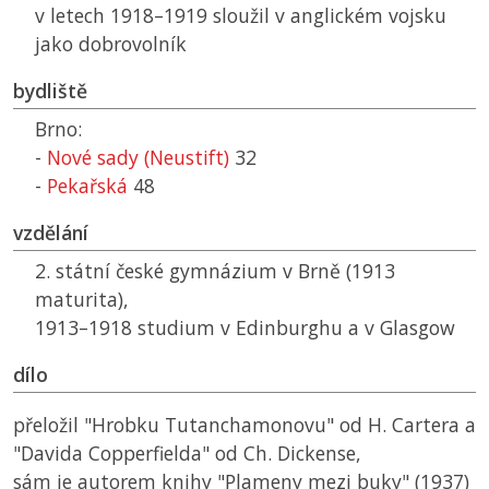
v letech 1918–1919 sloužil v anglickém vojsku
jako dobrovolník
bydliště
Brno:
-
Nové sady (Neustift)
32
-
Pekařská
48
vzdělání
2. státní české gymnázium v Brně (1913
maturita),
1913–1918 studium v Edinburghu a v Glasgow
dílo
přeložil "Hrobku Tutanchamonovu" od H. Cartera a
"Davida Copperfielda" od Ch. Dickense,
sám je autorem knihy "Plameny mezi buky" (1937)