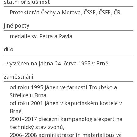
státní příslušnost
Protektorát Čechy a Morava,
ČSSR
,
ČSFR
,
ČR
jiné pocty
medaile sv. Petra a Pavla
dílo
- vysvěcen na jáhna 24. červa 1995 v Brně
zaměstnání
od roku 1995 jáhen ve farnosti Troubsko a
Střelice u Brna,
od roku 2001 jáhen v kapucínském kostele v
Brně,
2001–2017 diecézní kampanolog a expert na
technický stav zvonů,
2006–2008 administrátor in materialibus ve