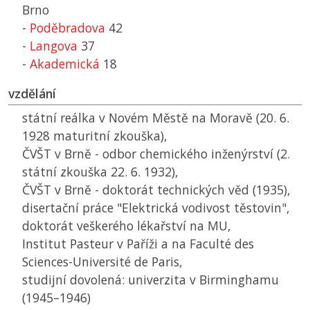
Brno
-
Poděbradova
42
-
Langova
37
-
Akademická
18
vzdělání
státní reálka v Novém Městě na Moravě (20. 6.
1928 maturitní zkouška),
ČVŠT
v Brně - odbor chemického inženýrství (2.
státní zkouška 22. 6. 1932),
ČVŠT
v Brně - doktorát technických věd (1935),
disertační práce "Elektrická vodivost těstovin",
doktorát veškerého lékařství na
MU
,
Institut Pasteur v Paříži a na Faculté des
Sciences-Université de Paris,
studijní dovolená: univerzita v Birminghamu
(1945–1946)