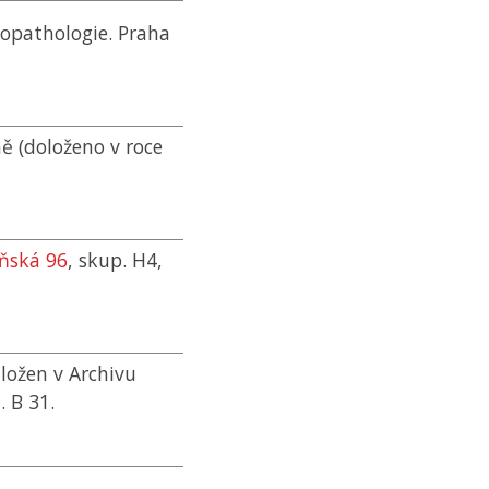
hopathologie. Praha
ně (doloženo v roce
eňská 96
, skup. H4,
ložen v Archivu
. B 31.