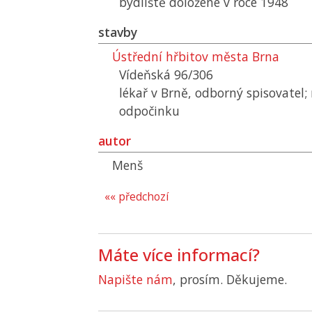
bydliště doložené v roce 1948
stavby
Ústřední hřbitov města Brna
Vídeňská 96/306
lékař v Brně, odborný spisovatel;
odpočinku
autor
Menš
«« předchozí
Máte více informací?
Napište nám
, prosím. Děkujeme.