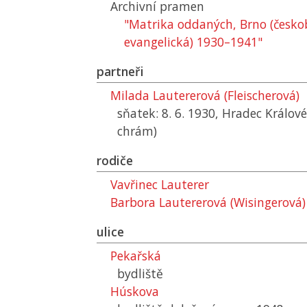
Archivní pramen
"Matrika oddaných, Brno (českob
evangelická) 1930–1941"
partneři
Milada Lautererová (Fleischerová)
sňatek: 8. 6. 1930, Hradec Králov
chrám)
rodiče
Vavřinec Lauterer
Barbora Lautererová (Wisingerová)
ulice
Pekařská
bydliště
Húskova