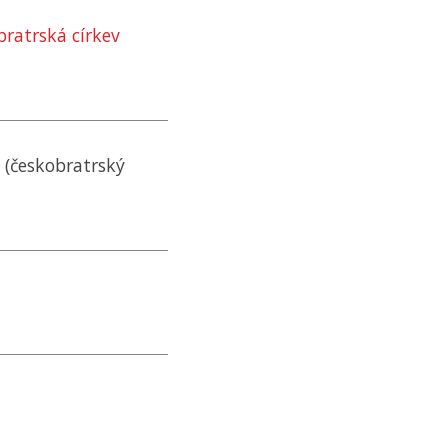
ratrská církev
é (českobratrský