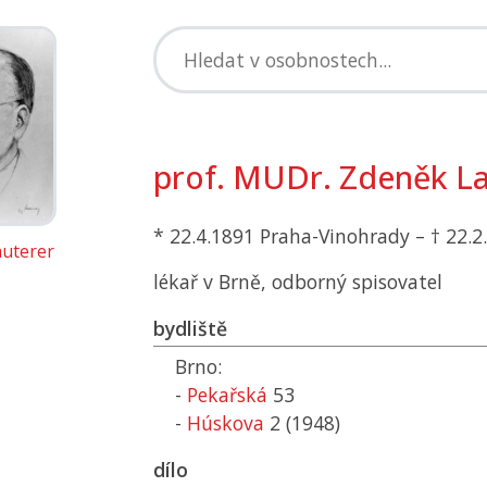
prof. MUDr. Zdeněk L
* 22.4.1891 Praha-Vinohrady – † 22.2
uterer
lékař v Brně, odborný spisovatel
bydliště
Brno:
-
Pekařská
53
-
Húskova
2 (1948)
dílo