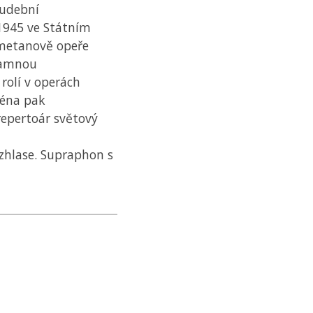
hudební
 1945 ve Státním
 Smetanově opeře
namnou
rolí v operách
ména pak
 repertoár světový
ozhlase. Supraphon s