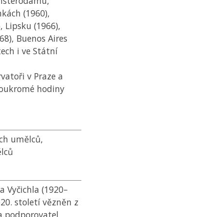
Amsterodamu,
kách (1960),
, Lipsku (1966),
968), Buenos Aires
ech i ve Státní
vatoři v Praze a
soukromé hodiny
ch umělců,
ělců
va Vyčichla (1920–
 20. století vězněn z
 a podporovatel