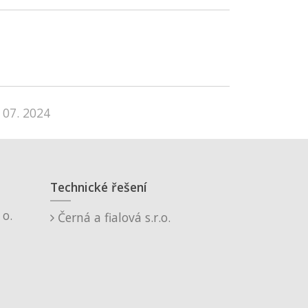
 07. 2024
Technické řešení
o.
Černá a fialová s.r.o.