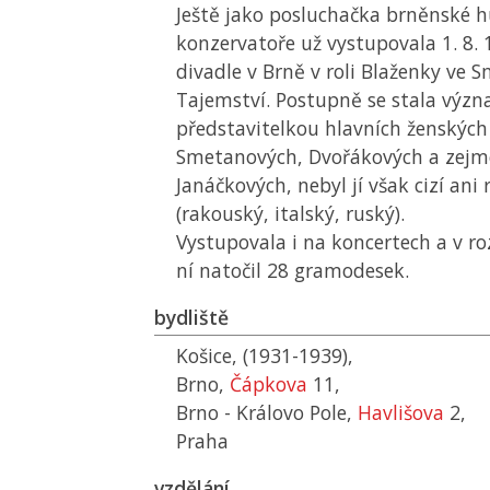
Ještě jako posluchačka brněnské 
konzervatoře už vystupovala 1. 8.
divadle v Brně v roli Blaženky ve
Tajemství. Postupně se stala výz
představitelkou hlavních ženských 
Smetanových, Dvořákových a zej
Janáčkových, nebyl jí však cizí ani
(rakouský, italský, ruský).
Vystupovala i na koncertech a v r
ní natočil 28 gramodesek.
bydliště
Košice, (1931-1939),
Brno,
Čápkova
11,
Brno - Královo Pole,
Havlišova
2,
Praha
vzdělání