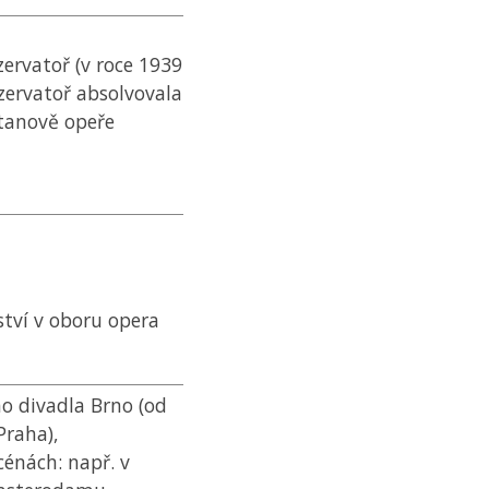
rvatoř (v roce 1939
nzervatoř absolvovala
etanově opeře
ství v oboru opera
o divadla Brno (od
Praha),
cénách: např. v