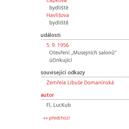
Čápkova
bydliště
Havlišova
bydliště
události
5. 9. 1956
Otevření „Musejních salonů“
účinkující
související odkazy
Zemřela Libuše Domanínská
autor
Fl, LucKub
«« předchozí