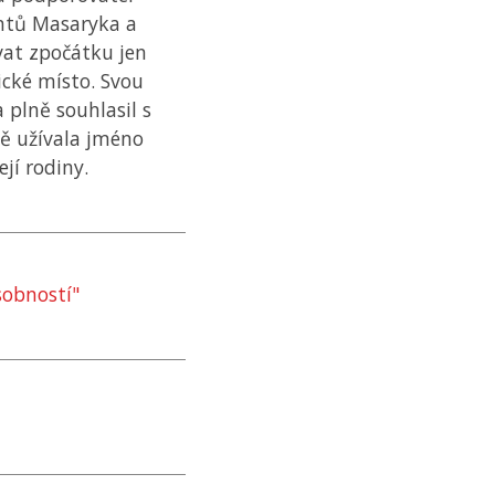
entů Masaryka a
vat zpočátku jen
ické místo. Svou
 plně souhlasil s
ě užívala jméno
jí rodiny.
sobností"