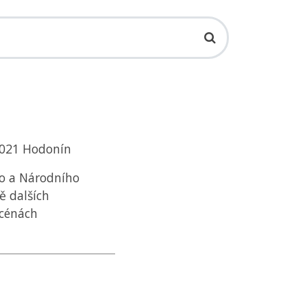
.2021 Hodonín
no a Národního
ě dalších
scénách