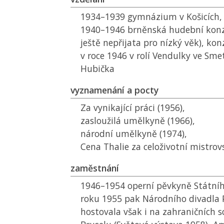
1934–1939 gymnázium v Košicích,
1940–1946 brněnská hudební konze
ještě nepřijata pro nízký věk), ko
v roce 1946 v rolí Vendulky ve Sm
Hubička
vyznamenání a pocty
Za vynikající práci (1956),
zasloužilá umělkyně (1966),
národní umělkyně (1974),
Cena Thalie za celoživotní mistrov
zaměstnání
1946–1954 operní pěvkyně Státníh
roku 1955 pak Národního divadla 
hostovala však i na zahraničních s