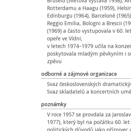
Bruselu (Světová výstava 1958), 
Rotterdamu a Haagu (1959), Helsin
Edinburgu (1964), Barceloně (1965)
Reggio Emilia, Bologni a Brescii (1
(1969) a často vystupovala v 60. let
opeře ve Vídni,
v letech 1974–1979 učila na konzer
poskytovala mladým pěvkyním i 
zpěvu
odborné a zájmové organizace
Svaz československých dramatický
Svaz skladatelů a koncertních um
poznámky
V roce 1957 se provdala za Jarosla
1977), který byl na počátku 60. let
politických důvodů jako příznivec