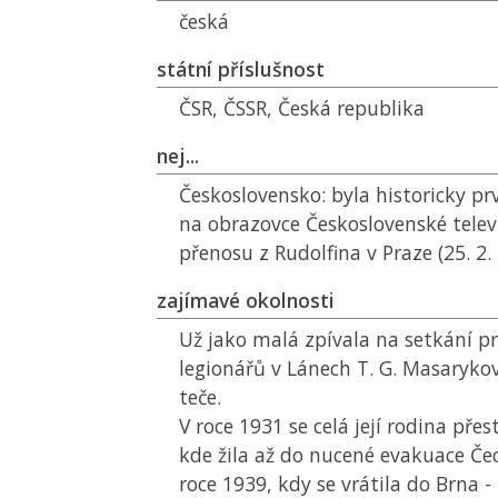
česká
státní příslušnost
ČSR
,
ČSSR
, Česká republika
nej...
Československo:
byla historicky pr
na obrazovce Československé tele
přenosu z Rudolfina v Praze (25. 2.
zajímavé okolnosti
Už jako malá zpívala na setkání p
legionářů v Lánech T. G. Masaryko
teče.
V roce 1931 se celá její rodina pře
kde žila až do nucené evakuace Če
roce 1939, kdy se vrátila do Brna -