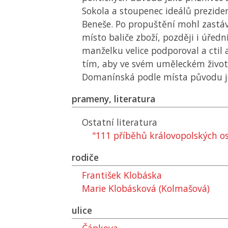
Sokola a stoupenec ideálů prezid
Beneše. Po propuštění mohl zastá
místo baliče zboží, později i úředn
manželku velice podporoval a ctil a
tím, aby ve svém uměleckém život
Domanínská podle místa původu je
prameny, literatura
Ostatní literatura
"111 příběhů královopolských o
rodiče
František Klobáska
Marie Klobásková (Kolmašová)
ulice