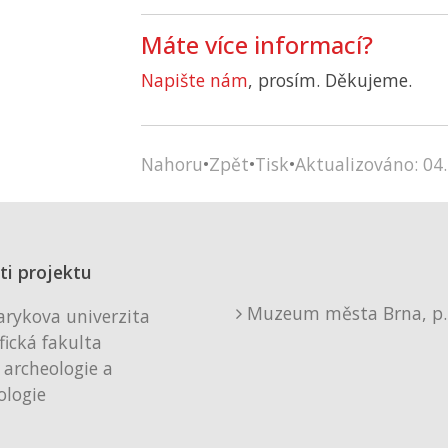
Máte více informací?
Napište nám
, prosím. Děkujeme.
Nahoru
•
Zpět
•
Tisk
•
Aktualizováno: 04.
ti projektu
Muzeum města Brna, p. 
rykova univerzita
fická fakulta
 archeologie a
logie