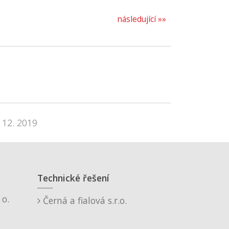
následující »»
 12. 2019
Technické řešení
o.
Černá a fialová s.r.o.