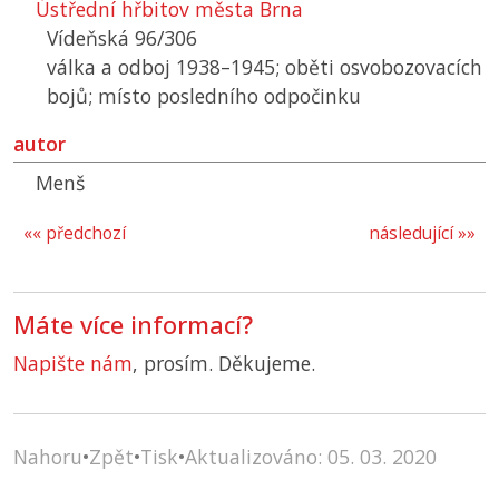
Ústřední hřbitov města Brna
Vídeňská 96/306
válka a odboj 1938–1945; oběti osvobozovacích
bojů; místo posledního odpočinku
autor
Menš
«« předchozí
následující »»
Máte více informací?
Napište nám
, prosím. Děkujeme.
Nahoru
•
Zpět
•
Tisk
•
Aktualizováno: 05. 03. 2020