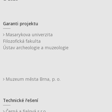
Garanti projektu
Masarykova univerzita
Filozofická fakulta
Ústav archeologie a muzeologie
Muzeum města Brna, p. o.
Technické řešení
Černá a fialová s.r.o.