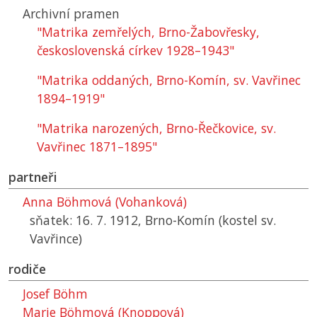
Archivní pramen
"Matrika zemřelých, Brno-Žabovřesky,
československá církev 1928–1943"
"Matrika oddaných, Brno-Komín, sv. Vavřinec
1894–1919"
"Matrika narozených, Brno-Řečkovice, sv.
Vavřinec 1871–1895"
partneři
Anna Böhmová (Vohanková)
sňatek: 16. 7. 1912, Brno-Komín (kostel sv.
Vavřince)
rodiče
Josef Böhm
Marie Böhmová (Knoppová)