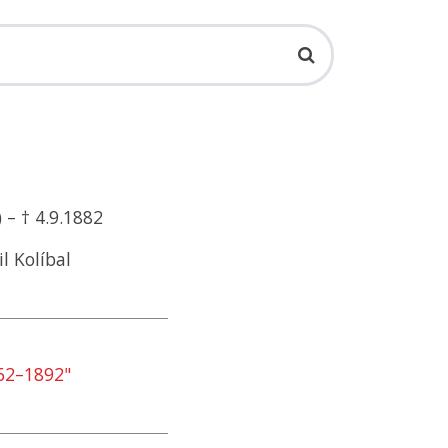
 – † 4.9.1882
il Kolíbal
62–1892"