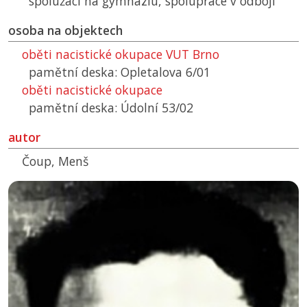
spolužáci na gymnáziu, spolupráce v odboji
osoba na objektech
oběti nacistické okupace
VUT
Brno
pamětní deska: Opletalova 6/01
oběti nacistické okupace
pamětní deska: Údolní 53/02
autor
Čoup, Menš