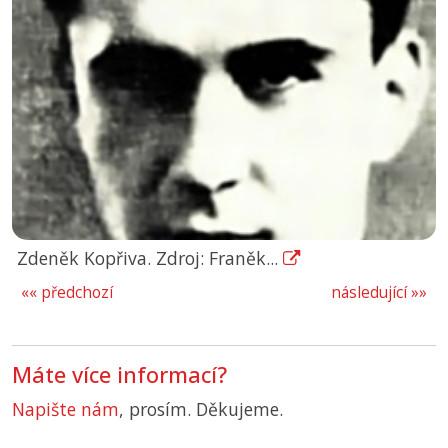
Zdeněk Kopřiva. Zdroj: Franěk...
«« předchozí
následující »»
Máte více informací?
Napište nám
, prosím. Děkujeme.