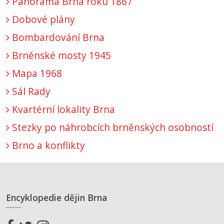
Panorama Brna roku 1867
Dobové plány
Bombardování Brna
Brněnské mosty 1945
Mapa 1968
Sál Rady
Kvartérní lokality Brna
Stezky po náhrobcích brněnských osobností
Brno a konflikty
Encyklopedie dějin Brna