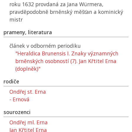
roku 1632 provdaná za Jana Würmera,
pravděpodobně brněnský měšťan a kominický
mistr
prameny, literatura
článek v odborném periodiku
"Heraldica Brunensis I. Znaky významných
brněnských osobností (7). Jan Křtitel Erna
(doplněk)"
rodiče
Ondřej st. Erna
- Ernová
sourozenci
Ondřej ml. Erna
Jan Křtitel Erna