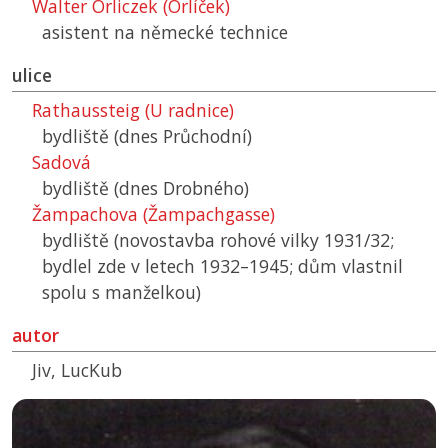
Walter Orliczek (Orlíček)
asistent na německé technice
ulice
Rathaussteig (U radnice)
bydliště (dnes Průchodní)
Sadová
bydliště (dnes Drobného)
Žampachova (Žampachgasse)
bydliště (novostavba rohové vilky 1931/32;
bydlel zde v letech 1932–1945; dům vlastnil
spolu s manželkou)
autor
Jiv, LucKub