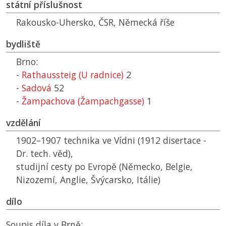
státní příslušnost
Rakousko-Uhersko,
ČSR
, Německá říše
bydliště
Brno:
-
Rathaussteig (U radnice)
2
-
Sadová
52
-
Žampachova (Žampachgasse)
1
vzdělání
1902–1907 technika ve Vídni (1912 disertace -
Dr. tech. věd),
studijní cesty po Evropě (Německo, Belgie,
Nizozemí, Anglie, Švýcarsko, Itálie)
dílo
Soupis díla v Brně: