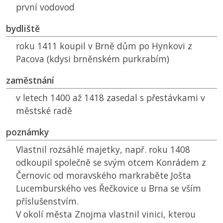
první vodovod
bydliště
roku 1411 koupil v Brně dům po Hynkovi z
Pacova (kdysi brněnském purkrabím)
zaměstnání
v letech 1400 až 1418 zasedal s přestávkami v
městské radě
poznámky
Vlastnil rozsáhlé majetky, např. roku 1408
odkoupil společně se svým otcem Konrádem z
Černovic od moravského markraběte Jošta
Lucemburského ves Řečkovice u Brna se vším
příslušenstvím.
V okolí města Znojma vlastnil vinici, kterou