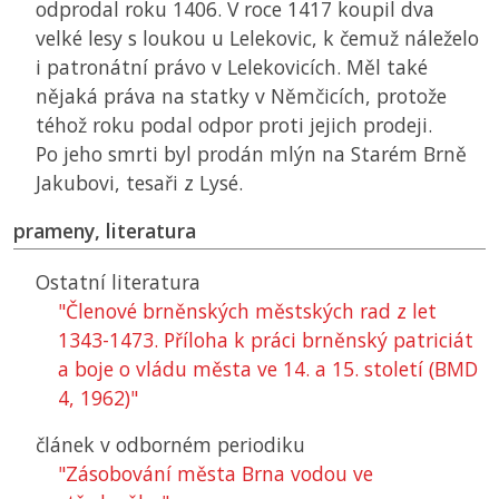
odprodal roku 1406. V roce 1417 koupil dva
velké lesy s loukou u Lelekovic, k čemuž náleželo
i patronátní právo v Lelekovicích. Měl také
nějaká práva na statky v Němčicích, protože
téhož roku podal odpor proti jejich prodeji.
Po jeho smrti byl prodán mlýn na Starém Brně
Jakubovi, tesaři z Lysé.
prameny, literatura
Ostatní literatura
"Členové brněnských městských rad z let
1343-1473. Příloha k práci brněnský patriciát
a boje o vládu města ve 14. a 15. století (BMD
4, 1962)"
článek v odborném periodiku
"Zásobování města Brna vodou ve