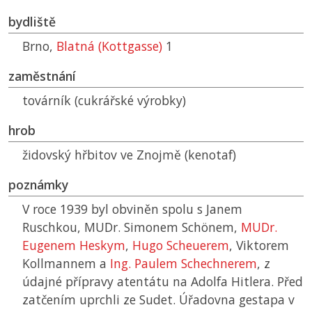
bydliště
Brno,
Blatná (Kottgasse)
1
zaměstnání
továrník (cukrářské výrobky)
hrob
židovský hřbitov ve Znojmě (kenotaf)
poznámky
V roce 1939 byl obviněn spolu s Janem
Ruschkou, MUDr. Simonem Schönem,
MUDr.
Eugenem Heskym
,
Hugo Scheuerem
, Viktorem
Kollmannem a
Ing. Paulem Schechnerem
, z
údajné přípravy atentátu na Adolfa Hitlera. Před
zatčením uprchli ze Sudet. Úřadovna gestapa v