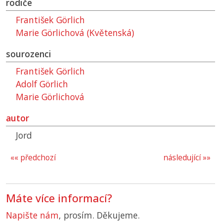
rodiče
František Görlich
Marie Görlichová (Květenská)
sourozenci
František Görlich
Adolf Görlich
Marie Görlichová
autor
Jord
«« předchozí
následující »»
Máte více informací?
Napište nám
, prosím. Děkujeme.