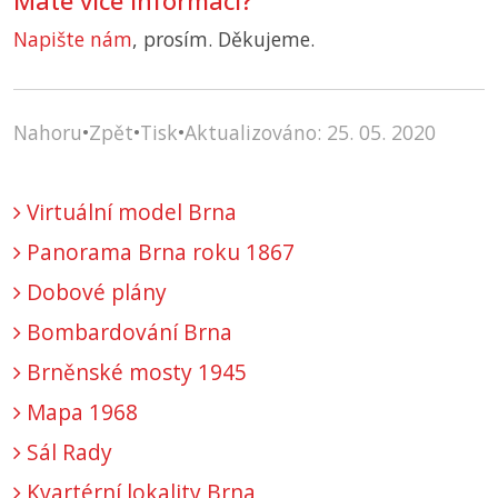
Máte více informací?
Napište nám
, prosím. Děkujeme.
Nahoru
•
Zpět
•
Tisk
•
Aktualizováno: 25. 05. 2020
Virtuální model Brna
Panorama Brna roku 1867
Dobové plány
Bombardování Brna
Brněnské mosty 1945
Mapa 1968
Sál Rady
Kvartérní lokality Brna