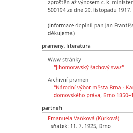
zproštěn až výnosem c. k. ministe
500194 ze dne 29. listopadu 1917.
(Informace doplnil pan Jan Františe
děkujeme.)
prameny, literatura
Www stránky
"Jihomoravský šachový svaz"
Archivní pramen
"Národní výbor města Brna - Ka
domovského práva, Brno 1850–
partneři
Emanuela Vaňková (Kůrková)
sňatek: 11. 7. 1925, Brno