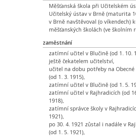
Měšťanská škola při Učitelském ús
Učitelský ústav v Brně (maturita 10
v Brně navštěvoval (o víkendech) k
měšťanských školách (ve školním 
zaměstnání
zatímní učitel v Blučině (od 1. 10. 
ještě čekatelem učitelství,
učitel na dobu potřeby na Obecné 
(od 1. 3. 1915),
zatímní učitel v Blučině (od 1. 5. 1
zatímní učitel v Rajhradicích (od 16
1918),
zatímní správce školy v Rajhradicíc
1921),
po 30. 4. 1921 zůstal i nadále v Raj
(od 1. 5. 1921),