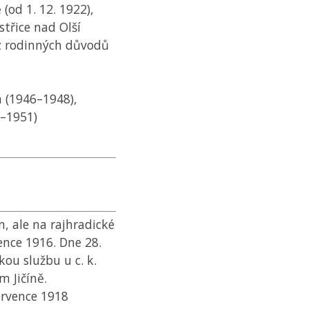
(od 1. 12. 1922),
střice nad Olší
l z rodinných důvodů
h (1946–1948),
0–1951)
n, ale na rajhradické
ence 1916. Dne 28.
ou službu u c. k.
m Jičíně.
ervence 1918