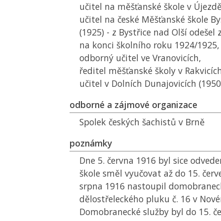
učitel na měšťanské škole v Újezdě 
učitel na české Měšťanské škole By
(1925) - z Bystřice nad Olší odeše
na konci školního roku 1924/1925,
odborný učitel ve Vranovicích,
ředitel měšťanské školy v Rakvicíc
učitel v Dolních Dunajovicích (195
odborné a zájmové organizace
Spolek českých šachistů v Brně
poznámky
Dne 5. června 1916 byl sice odvede
škole směl vyučovat až do 15. červ
srpna 1916 nastoupil domobraneck
dělostřeleckého pluku č. 16 v Nové
Domobranecké služby byl do 15. č