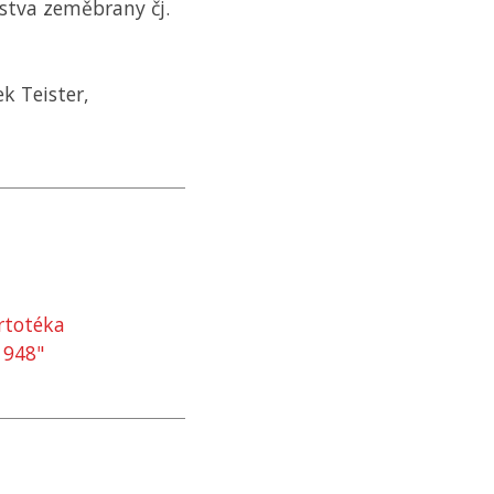
rstva zeměbrany čj.
k Teister,
rtotéka
1948"