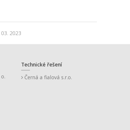
 03. 2023
Technické řešení
o.
Černá a fialová s.r.o.