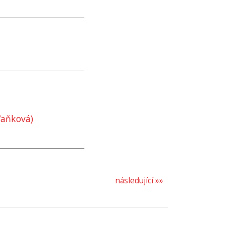
Vaňková)
následující »»