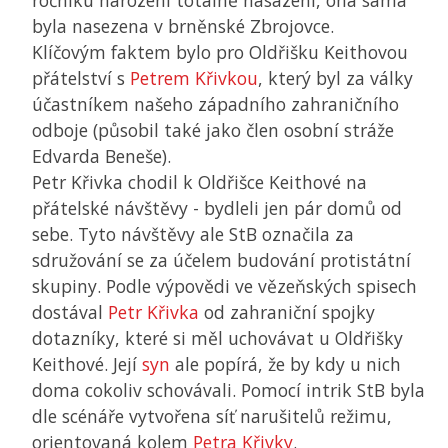
ročníku narození totálně nasazeni, ona sama
byla nasezena v brněnské Zbrojovce.
Klíčovým faktem bylo pro Oldřišku Keithovou
přátelství s
Petrem Křivkou
, který byl za války
účastníkem našeho západního zahraničního
odboje (působil také jako člen osobní stráže
Edvarda Beneše).
Petr Křivka chodil k Oldřišce Keithové na
přátelské návštěvy - bydleli jen pár domů od
sebe. Tyto návštěvy ale
StB
označila za
sdružování se za účelem budování protistátní
skupiny. Podle výpovědi ve vězeňských spisech
dostával
Petr Křivka
od zahraniční spojky
dotazníky, které si měl uchovávat u Oldřišky
Keithové. Její
syn
ale popírá, že by kdy u nich
doma cokoliv schovávali. Pomocí intrik
StB
byla
dle scénáře vytvořena síť narušitelů režimu,
orientovaná kolem
Petra Křivky
.