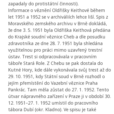
zapadaly do protistátní činnosti).
Informace o věznění Oldřišky Keithové během
let 1951 a 1952 se v archiváliích lehce liší. Spis z
Moravského zemského archivu v Brně dokládá,
že dne 3. 5. 1951 byla Oldřiška Keithová předána
do Krajské soudní věznice Cheb a dle posudku
zdravotníka ze dne 28. 7. 1951 byla shledána
využitelnou pro práci mimo uzavřený trestní
ústav. Trest si odpracovávala v pracovním
táboře Stará Role. Z Chebu se pak dostala do
Kutné Hory, kde dále vykonávala svůj trest až do
29. 10. 1951, kdy Státní soud v Brně rozhodl o
jejím přemístění do Vazební věznice Praha
Pankrác. Tam měla zůstat do 27. 1. 1952. Tento
útvar nápravného zařízení v Praze ji v období 30.
12. 1951–27. 1. 1952 umístil do pracovního
tábora Dubí (okr. Kladno). Ve spisu je také