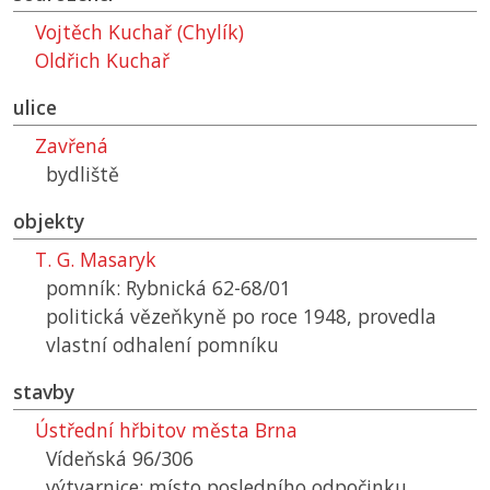
Vojtěch Kuchař (Chylík)
Oldřich Kuchař
ulice
Zavřená
bydliště
objekty
T. G. Masaryk
pomník: Rybnická 62-68/01
politická vězeňkyně po roce 1948, provedla
vlastní odhalení pomníku
stavby
Ústřední hřbitov města Brna
Vídeňská 96/306
výtvarnice; místo posledního odpočinku