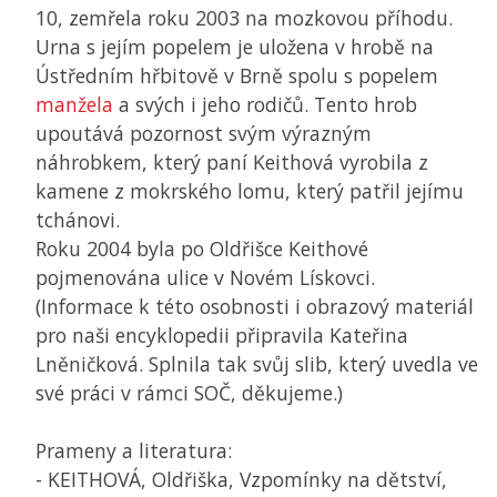
10, zemřela roku 2003 na mozkovou příhodu.
Urna s jejím popelem je uložena v hrobě na
Ústředním hřbitově v Brně spolu s popelem
manžela
a svých i jeho rodičů. Tento hrob
upoutává pozornost svým výrazným
náhrobkem, který paní Keithová vyrobila z
kamene z mokrského lomu, který patřil jejímu
tchánovi.
Roku 2004 byla po Oldřišce Keithové
pojmenována ulice v Novém Lískovci.
(Informace k této osobnosti i obrazový materiál
pro naši encyklopedii připravila Kateřina
Lněničková. Splnila tak svůj slib, který uvedla ve
své práci v rámci
SOČ
, děkujeme.)
Prameny a literatura:
- KEITHOVÁ, Oldřiška, Vzpomínky na dětství,