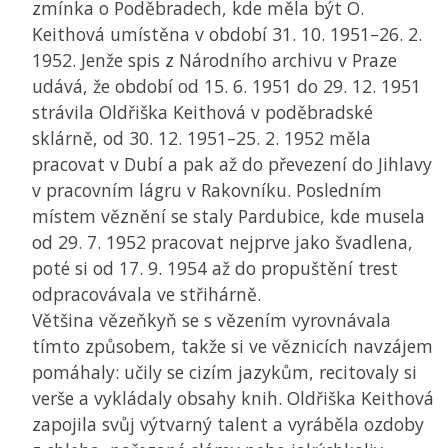
zmínka o Poděbradech, kde měla být O.
Keithová umístěna v období 31. 10. 1951–26. 2.
1952. Jenže spis z Národního archivu v Praze
udává, že období od 15. 6. 1951 do 29. 12. 1951
strávila Oldřiška Keithová v poděbradské
sklárně, od 30. 12. 1951–25. 2. 1952 měla
pracovat v Dubí a pak až do převezení do Jihlavy
v pracovním lágru v Rakovníku. Posledním
místem věznění se staly Pardubice, kde musela
od 29. 7. 1952 pracovat nejprve jako švadlena,
poté si od 17. 9. 1954 až do propuštění trest
odpracovávala ve střihárně.
Většina vězeňkyň se s vězením vyrovnávala
tímto způsobem, takže si ve věznicích navzájem
pomáhaly: učily se cizím jazykům, recitovaly si
verše a vykládaly obsahy knih. Oldřiška Keithová
zapojila svůj výtvarný talent a vyráběla ozdoby