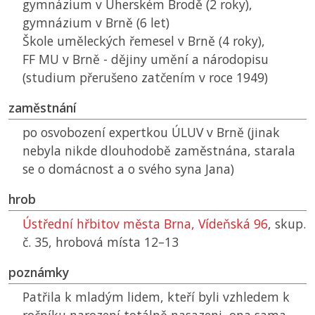
gymnázium v Uherském Brodě (2 roky),
gymnázium v Brně (6 let)
Škole uměleckých řemesel v Brně (4 roky),
FF MU
v Brně - dějiny umění a národopisu
(studium přerušeno zatčením v roce 1949)
zaměstnání
po osvobození expertkou
ÚLUV
v Brně (jinak
nebyla nikde dlouhodobě zaměstnána, starala
se o domácnost a o svého syna Jana)
hrob
Ústřední hřbitov města Brna, Vídeňská 96
, skup.
č. 35, hrobová místa 12–13
poznámky
Patřila k mladým lidem, kteří byli vzhledem k