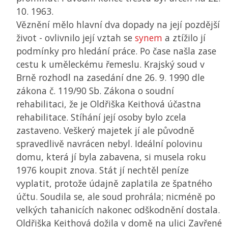
10. 1963.
Věznění mělo hlavní dva dopady na její pozdější
život - ovlivnilo její vztah se
synem
a ztížilo jí
podmínky pro hledání práce. Po čase našla zase
cestu k uměleckému řemeslu. Krajský soud v
Brně rozhodl na zasedání dne 26. 9. 1990 dle
zákona č. 119/90 Sb. Zákona o soudní
rehabilitaci, že je Oldřiška Keithová účastna
rehabilitace. Stíhání její osoby bylo zcela
zastaveno. Veškerý majetek jí ale původně
spravedlivě navrácen nebyl. Ideální polovinu
domu, která jí byla zabavena, si musela roku
1976 koupit znova. Stát jí nechtěl peníze
vyplatit, protože údajně zaplatila ze špatného
účtu. Soudila se, ale soud prohrála; nicméně po
velkých tahanicích nakonec odškodnění dostala.
Oldřiška Keithová dožila v domě na ulici Zavřené