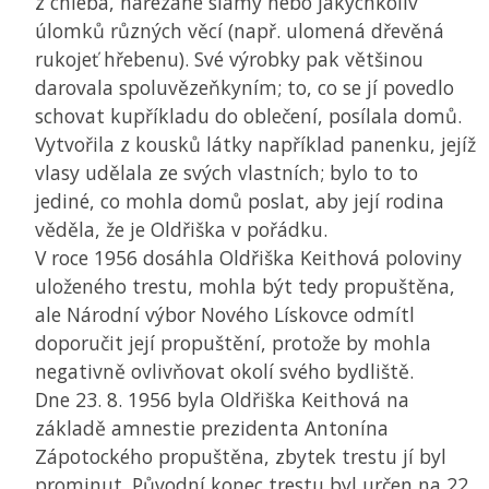
z chleba, nařezané slámy nebo jakýchkoliv
úlomků různých věcí (např. ulomená dřevěná
rukojeť hřebenu). Své výrobky pak většinou
darovala spoluvězeňkyním; to, co se jí povedlo
schovat kupříkladu do oblečení, posílala domů.
Vytvořila z kousků látky například panenku, jejíž
vlasy udělala ze svých vlastních; bylo to to
jediné, co mohla domů poslat, aby její rodina
věděla, že je Oldřiška v pořádku.
V roce 1956 dosáhla Oldřiška Keithová poloviny
uloženého trestu, mohla být tedy propuštěna,
ale Národní výbor Nového Lískovce odmítl
doporučit její propuštění, protože by mohla
negativně ovlivňovat okolí svého bydliště.
Dne 23. 8. 1956 byla Oldřiška Keithová na
základě amnestie prezidenta Antonína
Zápotockého propuštěna, zbytek trestu jí byl
prominut. Původní konec trestu byl určen na 22.