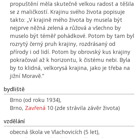
propuštění měla skutečně velkou radost a těšila
se z maličkostí. Krajinu svého života popisuje
takto: „V krajině mého života by musela být
nejprve něžná zelená a růžová a všechno by
muselo být téměř pohádkové. Potom by tam byl
rozrytý černý pruh krajiny, rozdrásaný od
přírody i od lidí. Potom by obrovský kus krajiny
pokračoval až k horizontu, k čistému nebi. Byla
by to klidná, velkorysá krajina, jako je třeba na
jižní Moravě.“
bydliště
Brno (od roku 1934),
Brno,
Zavřená
10 (zde strávila závěr života)
vzdělání
obecná škola ve Vlachovicích (5 let),