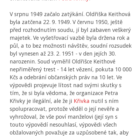
V srpnu 1949 začalo zatýkání. Oldřiška Keithová
byla zatčena 22. 9. 1949. V červnu 1950, ještě
před rozhodnutím soudu, jí byl zabaven veškerý
majetek. Ve vyšetřovací vazbě byla držena rok a
půl, a to bez možnosti návštěv, soudní rozsudek
byl vynesen až 23. 2. 1951 - v den jejích 30.
narozenin. Soud vyměřil Oldřišce Keithové
nepřiměřený trest - 14 let vězení, pokuta 10 000
Kčs a odebrání občanských práv na 10 let. Ve
výpovědi projevuje lítost nad svými skutky s
tím, že si byla vědoma, že organizace Petra
Křivky je ilegální, ale že ji
Křivka
nutil s ním
spolupracovat, protože věděl o její nevěře a
vyhrožoval, že vše poví manželovi (její syn s
touto výpovědí nesouhlasí, výpovědi všech
obžalovaných považuje za uzpůsobené tak, aby