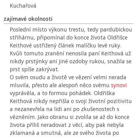
Kuchařová
zajímavé okolnosti
Poslední místo výkonu trestu, tedy pardubickou
střihárnu, připomínal do konce života Oldřišce
Keithové ustřižený článek malíčku levé ruky.
Kvůli tomuto zranění nenosila paní Keithová už
nikdy prstýnky ani jiné ozdoby rukou, snažila se
prst spíše zakrývat.
O svém osudu a životě ve vězení velmi nerada
mluvila, přesto ale alespoň něco svému
synovi
vyprávěla, a to formou pohádek. Oldřiška
Keithová nikdy nepřišla o svoji životní pozitivitu
a nezanevřela na lidi ani po zkušenostech s
vězněním. Jako obranu si zvolila se až do konce
života příliš neradovat z věcí, aby pak nebyla
zklamaná a smutná, ale ze svého života po