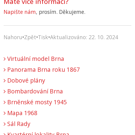
Máte více informací?
Napište nám
, prosím. Děkujeme.
Nahoru
•
Zpět
•
Tisk
•
Aktualizováno: 22. 10. 2024
Virtuální model Brna
Panorama Brna roku 1867
Dobové plány
Bombardování Brna
Brněnské mosty 1945
Mapa 1968
Sál Rady
Kvartérní lokality Brna