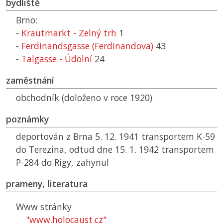
bydliště
Brno:
-
Krautmarkt - Zelný trh
1
-
Ferdinandsgasse (Ferdinandova)
43
-
Talgasse - Údolní
24
zaměstnání
obchodník (doloženo v roce 1920)
poznámky
deportován z Brna 5. 12. 1941 transportem K-59
do Terezína, odtud dne 15. 1. 1942 transportem
P-284 do Rigy, zahynul
prameny, literatura
Www stránky
"www.holocaust.cz"