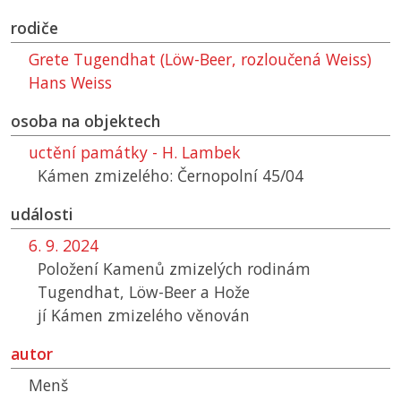
rodiče
Grete Tugendhat (Löw-Beer, rozloučená Weiss)
Hans Weiss
osoba na objektech
uctění památky - H. Lambek
Kámen zmizelého: Černopolní 45/04
události
6. 9. 2024
Položení Kamenů zmizelých rodinám
Tugendhat, Löw-Beer a Hože
jí Kámen zmizelého věnován
autor
Menš