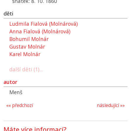
sňatek: 8. 10. 1860
děti
Ludmila Fialová (Molnárová)
Anna Fialová (Molnárová)
Bohumil Molnár
Gustav Molnár
Karel Molnár
další děti (1)...
autor
Menš
«« předchozí
následující »»
Máte více informací?