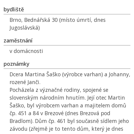
bydliště
Brno, Bednářská 30 (místo úmrtí, dnes
Jugoslávská)
zaměstnání
v domácnosti
poznámky
Dcera Martina Šaško (výrobce varhan) a Johanny,
rozené Janči.
Pocházela z význačné rodiny, spojené se
slovenským národním hnutím. Její otec Martin
Šaško, byl výrobcem varhan a majitelem domů
čp. 451 a 84 v Brezové (dnes Brezová pod
Bradlom). Dům čp. 461 byl současně sídlem jeho
závodu (zřejmě je to tento dům, který je dnes