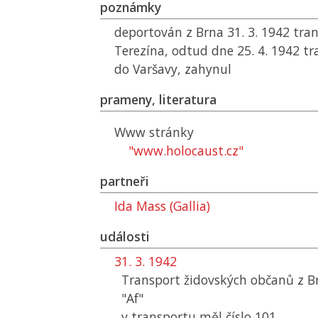
poznámky
deportován z Brna 31. 3. 1942 tra
Terezína, odtud dne 25. 4. 1942 
do Varšavy, zahynul
prameny, literatura
Www stránky
"www.holocaust.cz"
partneři
Ida Mass (Gallia)
události
31. 3. 1942
Transport židovských občanů z B
"Af"
v transportu měl číslo 101