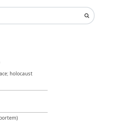
a
ace; holocaust
sportem)