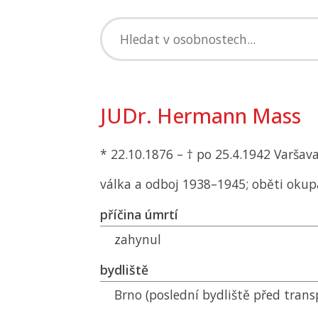
JUDr. Hermann Mass
* 22.10.1876 – † po 25.4.1942 Varšav
válka a odboj 1938–1945; oběti okup
příčina úmrtí
zahynul
bydliště
Brno (poslední bydliště před tran