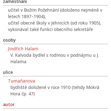
zaměstnání
učitel v Božím Požehnání (doloženo nejméně v
letech 1897–1904),
učitel obecné školy v Jehnicích (od roku 1905),
vykonával také funkci obecního sekretáře
osoby
Jindřich Halam
V. Kalvoda bydlel s rodinou v podnájmu u J.
Halama
ulice
Tumaňanova
bydliště doložené v roce 1910 (tehdy Mokrá
Hora čp. 47)
autor