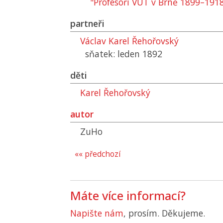
"Profesoři VUT v Brně 1899–191
partneři
Václav Karel Řehořovský
sňatek: leden 1892
děti
Karel Řehořovský
autor
ZuHo
«« předchozí
Máte více informací?
Napište nám
, prosím. Děkujeme.