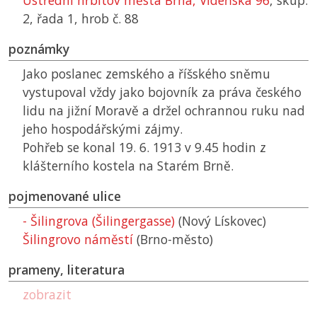
Ústřední hřbitov města Brna, Vídeňská 96
, skup.
2, řada 1, hrob č. 88
poznámky
Jako poslanec zemského a říšského sněmu
vystupoval vždy jako bojovník za práva českého
lidu na jižní Moravě a držel ochrannou ruku nad
jeho hospodářskými zájmy.
Pohřeb se konal 19. 6. 1913 v 9.45 hodin z
klášterního kostela na Starém Brně.
pojmenované ulice
- Šilingrova (Šilingergasse)
(Nový Lískovec)
Šilingrovo náměstí
(Brno-město)
prameny, literatura
zobrazit