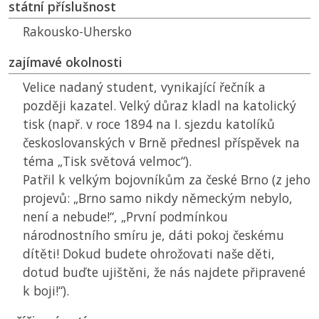
státní příslušnost
Rakousko-Uhersko
zajímavé okolnosti
Velice nadaný student, vynikající řečník a
později kazatel. Velký důraz kladl na katolický
tisk (např. v roce 1894 na I. sjezdu katolíků
českoslovanských v Brně přednesl příspěvek na
téma „Tisk světová velmoc“).
Patřil k velkým bojovníkům za české Brno (z jeho
projevů: „Brno samo nikdy německým nebylo,
není a nebude!“, „První podmínkou
národnostního smíru je, dáti pokoj českému
dítěti! Dokud budete ohrožovati naše děti,
dotud buďte ujištěni, že nás najdete připravené
k boji!“).