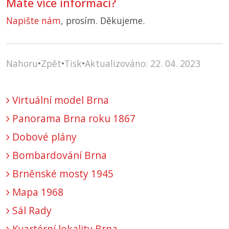
Máte více informací?
Napište nám
, prosím. Děkujeme.
Nahoru
•
Zpět
•
Tisk
•
Aktualizováno: 22. 04. 2023
Virtuální model Brna
Panorama Brna roku 1867
Dobové plány
Bombardování Brna
Brněnské mosty 1945
Mapa 1968
Sál Rady
Kvartérní lokality Brna