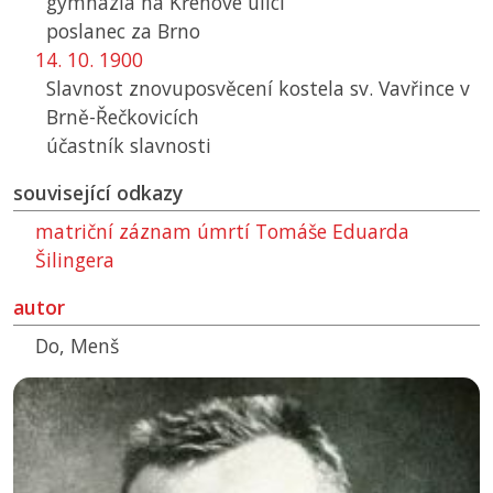
gymnázia na Křenové ulici
poslanec za Brno
14. 10. 1900
Slavnost znovuposvěcení kostela sv. Vavřince v
Brně-Řečkovicích
účastník slavnosti
související odkazy
matriční záznam úmrtí Tomáše Eduarda
Šilingera
autor
Do, Menš