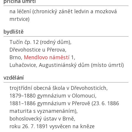
příčina úmrtí
na léčení (chronický zánět ledvin a mozková
mrtvice)
bydliště
Tučín čp. 12 (rodný dům),
Dřevohostice u Přerova,
Brno,
Mendlovo náměstí
1,
Luhačovice, Augustiniánský dům (místo úmrtí)
vzdělání
trojtřídní obecná škola v Dřevohosticích,
1879–1880 gymnázium v Olomouci,
1881–1886 gymnázium v Přerově (23. 6. 1886
maturita s vyznamenáním),
bohoslovecký ústav v Brně,
roku 26. 7. 1891 vysvěcen na kněze