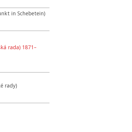
unkt in Schebetein)
ká rada) 1871–
ké rady)