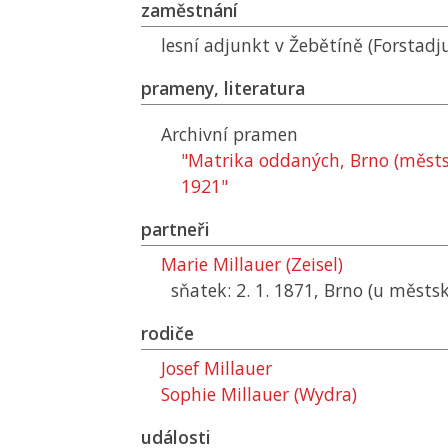
zaměstnání
lesní adjunkt v Žebětíně (Forstadj
prameny, literatura
Archivní pramen
"Matrika oddaných, Brno (městs
1921"
partneři
Marie Millauer (Zeisel)
sňatek: 2. 1. 1871, Brno (u městs
rodiče
Josef Millauer
Sophie Millauer (Wydra)
události