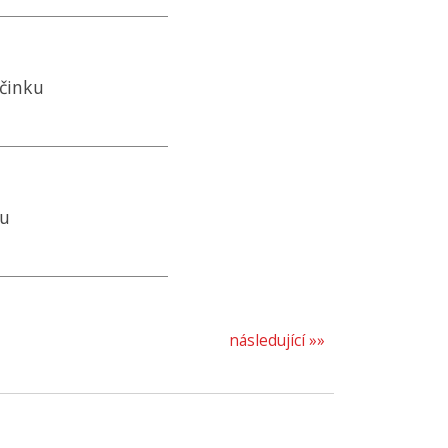
očinku
vu
následující »»