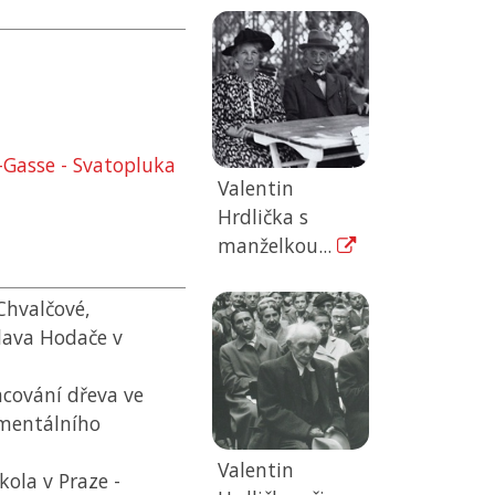
-Gasse - Svatopluka
Valentin
Hrdlička s
manželkou...
Chvalčové,
lava Hodače v
cování dřeva ve
amentálního
Valentin
ola v Praze -