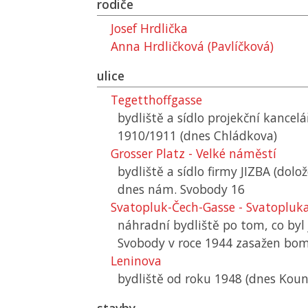
rodiče
Josef Hrdlička
Anna Hrdličková (Pavlíčková)
ulice
Tegetthoffgasse
bydliště a sídlo projekční kancelá
1910/1911 (dnes Chládkova)
Grosser Platz - Velké náměstí
bydliště a sídlo firmy JIZBA (dolo
dnes nám. Svobody 16
Svatopluk-Čech-Gasse - Svatopluk
náhradní bydliště po tom, co by
Svobody v roce 1944 zasažen bo
Leninova
bydliště od roku 1948 (dnes Koun