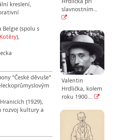
Hrdlička při
lní kreslení,
slavnostním...
orativní
 Belgie (spolu s
 Kotěry
),
mecka
pony "České děvuše"
Valentin
měleckoprůmyslovým
Hrdlička, kolem
roku 1900....
Hranicích (1929),
 rozvoj kultury a