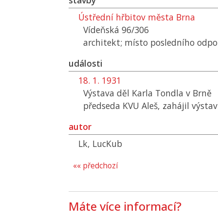
stavby
Ústřední hřbitov města Brna
Vídeňská 96/306
architekt; místo posledního odp
události
18. 1. 1931
Výstava děl Karla Tondla v Brně
předseda
KVU
Aleš, zahájil výsta
autor
Lk, LucKub
«« předchozí
Máte více informací?