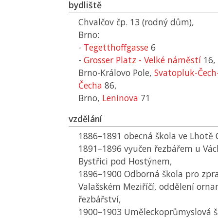
bydliště
Chvalčov čp. 13 (rodný dům),
Brno:
-
Tegetthoffgasse
6
-
Grosser Platz - Velké náměstí
16,
Brno-Královo Pole,
Svatopluk-Čech
Čecha
86,
Brno,
Leninova
71
vzdělání
1886–1891 obecná škola ve Lhotě 
1891–1896 vyučen řezbářem u Vác
Bystřici pod Hostýnem,
1896–1900 Odborná škola pro zpra
Valašském Meziříčí, oddělení orn
řezbářství,
1900–1903 Uměleckoprůmyslová šk