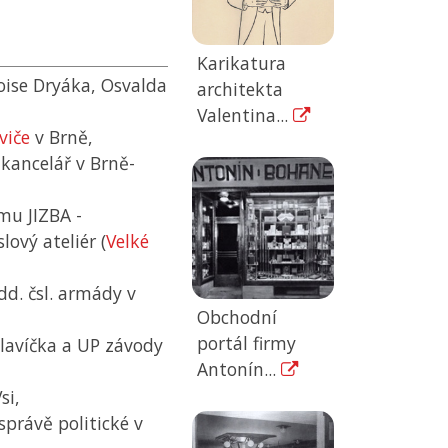
Karikatura
loise Dryáka, Osvalda
architekta
Valentina...
viče
v Brně,
kancelář v Brně-
mu JIZBA -
ový ateliér (
Velké
d. čsl. armády v
Obchodní
portál firmy
Slavíčka a UP závody
Antonín...
si,
právě politické v