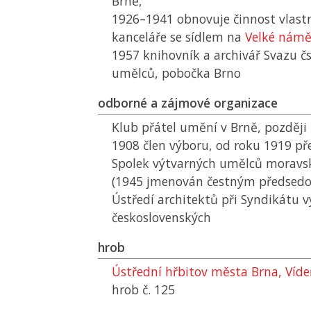
Brně,
1926–1941 obnovuje činnost vlastn
kanceláře se sídlem na
Velké námě
1957 knihovník a archivář Svazu čs
umělců, pobočka Brno
odborné a zájmové organizace
Klub přátel umění v Brně, později
1908 člen výboru, od roku 1919 př
Spolek výtvarných umělců moravsk
(1945 jmenován čestným předsedo
Ústředí architektů při Syndikátu 
československých
hrob
Ústřední hřbitov města Brna, Víd
hrob č. 125