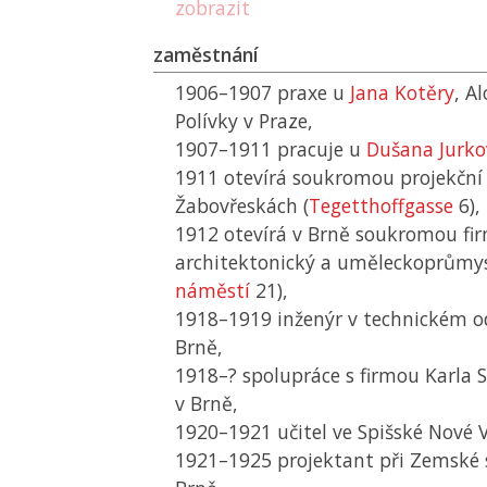
zobrazit
zaměstnání
1906–1907 praxe u
Jana Kotěry
, A
Polívky v Praze,
1907–1911 pracuje u
Dušana Jurko
1911 otevírá soukromou projekční 
Žabovřeskách (
Tegetthoffgasse
6),
1912 otevírá v Brně soukromou fir
architektonický a uměleckoprůmysl
náměstí
21),
1918–1919 inženýr v technickém od
Brně,
1918–? spolupráce s firmou Karla 
v Brně,
1920–1921 učitel ve Spišské Nové V
1921–1925 projektant při Zemské s