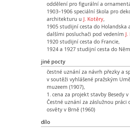
oddělení pro figurální a ornamentá
1903–1906 speciální škola pro dek
architekturu u
J. Kotěry
,
1905 studijní cesta do Holandska a
dalšími posluchači pod vedením
J.
1920 studijní cesta do Francie,
1924 a 1927 studijní cesta do Ně
jiné pocty
čestné uznání za návrh přezky a s
v soutěži vyhlášené pražským U
muzeem (1907),
1. cena za projekt stavby Besedy v 
Čestné uznání za záslužnou práci o
osvěty v Brně (1960)
dílo