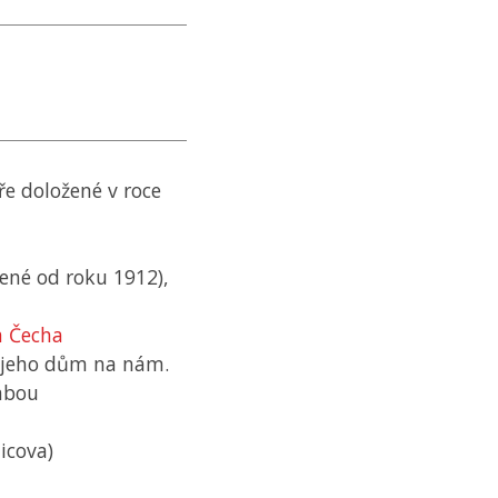
ře doložené v roce
žené od roku 1912),
a Čecha
l jeho dům na nám.
mbou
icova)