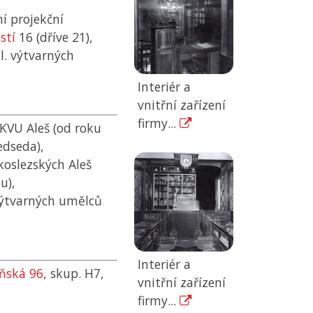
í projekční
stí
16 (dříve 21),
l. výtvarných
Interiér a
vnitřní zařízení
firmy...
KVU
Aleš (od roku
edseda),
oslezských Aleš
u),
výtvarných umělců
Interiér a
eňská 96
, skup. H7,
vnitřní zařízení
firmy...