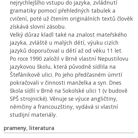
nejrychlejšího vstupu do jazyka, zvládnutí
gramatiky pomocí přehledných tabulek a
cvičení, poté už čtením originálních textů člověk
získává slovní zásobu.
Velký důraz kladl také na znalost mateřského
jazyka, zvláště u malých dětí, výuku cizích
jazyků doporučoval u dětí až od věku 11 let.
Po roce 1990 založil v Brně vlastní Nepustilovu
jazykovou školu, která původně sídlila na
Štefánikově ulici. Po jeho předčasném úmrtí
pokračovali v činnosti manželka a syn. Dnes
škola sídlí v Brně na Sokolské ulici 1 (v budově
SPŠ
strojnické). Věnuje se výuce angličtiny,
němčiny a francouzštiny, vydává si vlastní
studijní materiály.
prameny, literatura