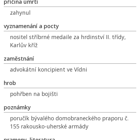
příčina úmrtí
zahynul
vyznamenání a pocty
nositel stříbrné medaile za hrdinství II. třídy,
Karlův kříž
zaměstnání
advokátní koncipient ve Vídni
hrob
pohřben na bojišti
poznámky
poručík bývalého domobraneckého praporu č.
155 rakousko-uherské armády
prameny, literatura