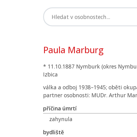
Paula Marburg
* 11.10.1887 Nymburk (okres Nymbur
Izbica
válka a odboj 1938–1945; oběti okup
partner osobnosti: MUDr. Arthur Ma
příčina úmrtí
zahynula
bydliště