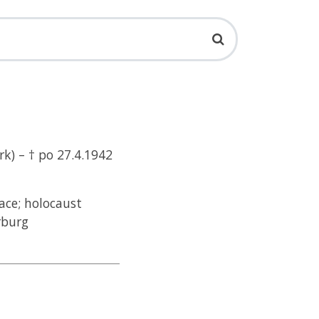
k) – † po 27.4.1942
ace; holocaust
rburg