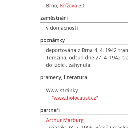
Brno,
Křížová
30
zaměstnání
v domácnosti
poznámky
deportována z Brna 4. 4. 1942 tr
Terezína, odtud dne 27. 4. 1942 
do Izbici, zahynula
prameny, literatura
Www stránky
"www.holocaust.cz"
partneři
Arthur Marburg
sňatek: 28. 3. 1909, Vídeň (israel