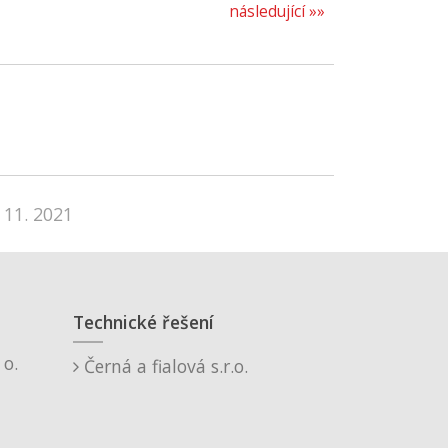
následující »»
 11. 2021
Technické řešení
o.
Černá a fialová s.r.o.