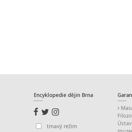
Encyklopedie dějin Brna
Garan
Masa
Filozo
Ústav
tmavý režim
muzeo