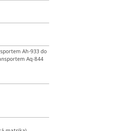
ansportem Ah-933 do
transportem Aq-844
ská matrika)