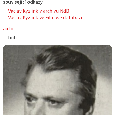
související odkazy
Václav Kyzlink v archivu
NdB
Václav Kyzlink ve Filmové databázi
autor
hub