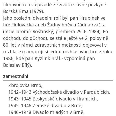
filmovou roli v epizodě ze života slavné pěvkyně
Božská Ema (1979).
Jeho poslední divadelní rolí byl pan Hrubínek ve
hře Fidlovačka aneb Žádný hněv a žádná rvačka
(režie Jaromír Roštínský, premiéra 29. 6. 1984). Po
odchodu do důchodu se stále ještě ve 2. polovině
80. let v rámci zdravotních možností objevoval v
rozhlase (pamatuji si jednu rozhlasovou hru z roku
1986, kde pan Kyzlink hrál - vzpomíná pan
Boleslav Bílý).
zaměstnání
Zbrojovka Brno,
1942–1943 Východočeské divadlo v Pardubicích,
1943–1945 Beskydské divadlo v Hranicích,
1945–1946 Zemské divadlo v Brně,
1946–1948 Divadlo mladých v Brně,