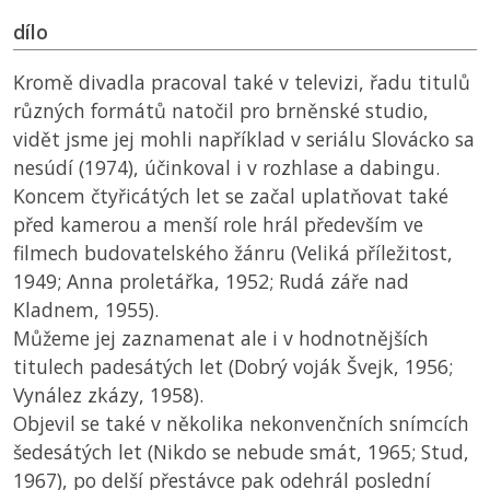
dílo
Kromě divadla pracoval také v televizi, řadu titulů
různých formátů natočil pro brněnské studio,
vidět jsme jej mohli například v seriálu Slovácko sa
nesúdí (1974), účinkoval i v rozhlase a dabingu.
Koncem čtyřicátých let se začal uplatňovat také
před kamerou a menší role hrál především ve
filmech budovatelského žánru (Veliká příležitost,
1949; Anna proletářka, 1952; Rudá záře nad
Kladnem, 1955).
Můžeme jej zaznamenat ale i v hodnotnějších
titulech padesátých let (Dobrý voják Švejk, 1956;
Vynález zkázy, 1958).
Objevil se také v několika nekonvenčních snímcích
šedesátých let (Nikdo se nebude smát, 1965; Stud,
1967), po delší přestávce pak odehrál poslední