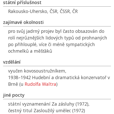
státní příslušnost
Rakousko-Uhersko,
ČSR
,
ČSSR
,
ČR
zajímavé okolnosti
pro svůj jadrný projev byl často obsazován do
rolí nejrůznějších lidových typů od prohnaných
po přihlouplé, více či méně sympatických
ochmelků a měšťáků
vzdělání
vyučen kovosoustružníkem,
1938–1942 Hudební a dramatická konzervatoř v
Brně (u
Rudolfa Waltra
)
jiné pocty
státní vyznamenání Za zásluhy (1972),
čestný titul Zasloužilý umělec (1972)