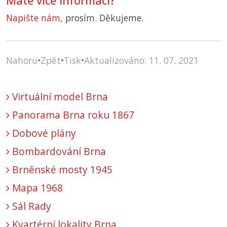
Máte více informací?
Napište nám
, prosím. Děkujeme.
Nahoru
•
Zpět
•
Tisk
•
Aktualizováno: 11. 07. 2021
Virtuální model Brna
Panorama Brna roku 1867
Dobové plány
Bombardování Brna
Brněnské mosty 1945
Mapa 1968
Sál Rady
Kvartérní lokality Brna